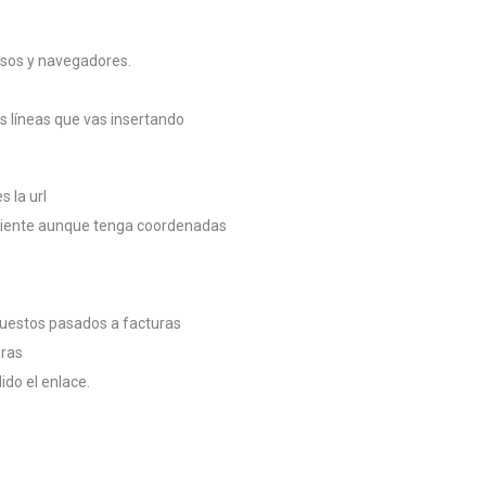
asos y navegadores.
as líneas que vas insertando
 la url
cliente aunque tenga coordenadas
uestos pasados a facturas
pras
ido el enlace.