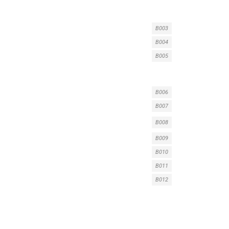
B003
B004
B005
B006
B007
B008
B009
B010
B011
B012