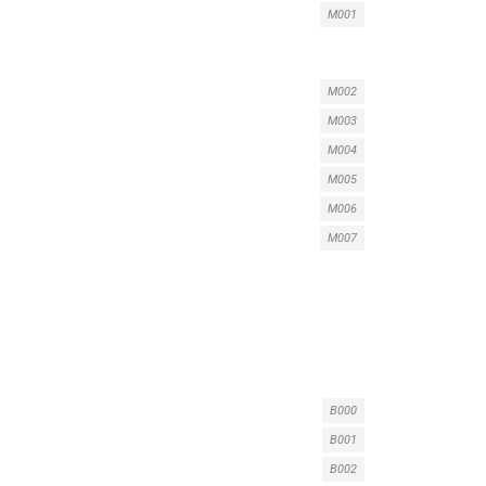
M001
M002
M003
M004
M005
M006
M007
B000
B001
B002