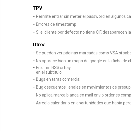
TPV
Permite entrar sin meter el password en algunos c
Errores de timestamp
Si el cliente por defecto no tiene CIF, desaparecen l
Otros
Se pueden ver páginas marcadas como VSA si sabes
No aparece bien un mapa de google en la ficha de 
Error en RSS si hay
en el subtitulo
Bugs en taras comercial
Bug descuentos lienales en movimientos de presup
No aplica marca blanca en mail envio ordenes com
Arreglo calendario en oportunidades que habia perd