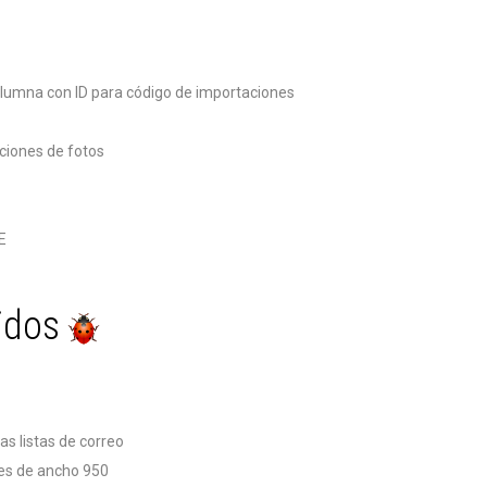
olumna con ID para código de importaciones
aciones de fotos
E
idos
las listas de correo
es de ancho 950