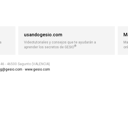
usandogesio.com
M
a
Videotutoriales y consejos que te ayudarán a
Ma
®
aprender los secretos de GESIO
on
, 46 - 46500 Sagunto (VALENCIA)
ng@gesio.com
-
www.gesio.com