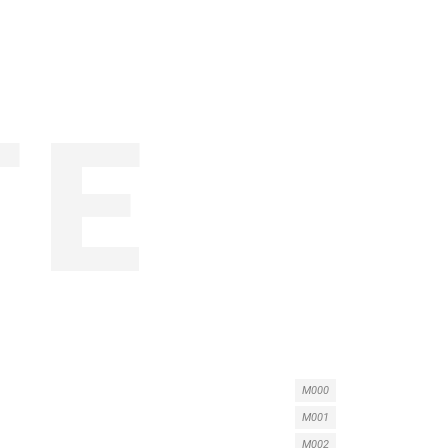
M000
M001
M002