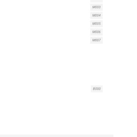
M003
M004
M005
M006
M007
B000