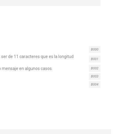
B000
er de 11 caracteres que es la longitud
B001
io mensaje en algunos casos.
B002
B003
B004