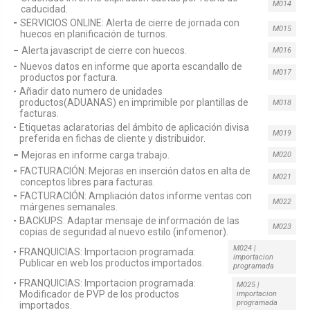
M014
caducidad.
SERVICIOS ONLINE: Alerta de cierre de jornada con
M015
huecos en planificación de turnos.
Alerta javascript de cierre con huecos.
M016
Nuevos datos en informe que aporta escandallo de
M017
productos por factura.
Añadir dato numero de unidades
productos(ADUANAS) en imprimible por plantillas de
M018
facturas.
Etiquetas aclaratorias del ámbito de aplicación divisa
M019
preferida en fichas de cliente y distribuidor.
Mejoras en informe carga trabajo.
M020
FACTURACIÓN: Mejoras en inserción datos en alta de
M021
conceptos libres para facturas.
FACTURACIÓN: Ampliación datos informe ventas con
M022
márgenes semanales.
BACKUPS: Adaptar mensaje de información de las
M023
copias de seguridad al nuevo estilo (infomenor).
M024 |
FRANQUICIAS: Importacion programada:
importacion
Publicar en web los productos importados.
programada
FRANQUICIAS: Importacion programada:
M025 |
Modificador de PVP de los productos
importacion
programada
importados.