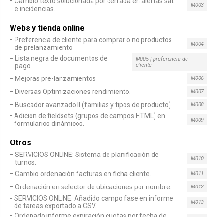
Cambio texto solucionada por cerrada en alertas sat
M003
e incidencias.
Webs y tienda online
Preferencia de cliente para comprar o no productos
M004
de prelanzamiento
Lista negra de documentos de
M005 | preferencia de
pago
cliente
Mejoras pre-lanzamientos
M006
Diversas Optimizaciones rendimiento.
M007
Buscador avanzado II (familias y tipos de producto)
M008
Adición de fieldsets (grupos de campos HTML) en
M009
formularios dinámicos.
Otros
SERVICIOS ONLINE: Sistema de planificación de
M010
turnos.
Cambio ordenación facturas en ficha cliente.
M011
Ordenación en selector de ubicaciones por nombre.
M012
SERVICIOS ONLINE: Añadido campo fase en informe
M013
de tareas exportado a CSV.
Ordenado informe expiración cuotas por fecha de