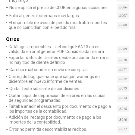
muy largo
No se aplica el precio de CLUB en algunas ocasiones.
B006
Fallo al generar sitemaps muy largos
B007
El imprimible de aviso de pedido mostraba importes
B008
que no coincidían con el pedido final
Otros
Catálogos imprimibles : si el código EAN13 no es
B009
válido da error al generar PDF. Considerada mejora.
Exportar datos de clientes desde buscador da error si
B010
no hay tipo de cliente definido
Cambio mail sender en envío de compras.
B011
Corregido bug que hace que salgan warnings en
B012
diciembre en nuevo informe de ventas
Quitar texto sobrante de condiciones.
B013
Quitar copia de depuración de errores en las copias
B014
de seguridad programadas.
Faltaba añadir el descuento por documento de pago a
B015
los importes de la contabilidad.
Adición del recargo por documento de pago a los
B016
importes de la contabilidad.
Error no permitía descontabilizar recibos.
B017